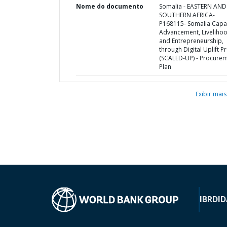
Nome do documento
Somalia - EASTERN AND
SOUTHERN AFRICA-
P168115- Somalia Capa
Advancement, Liveliho
and Entrepreneurship,
through Digital Uplift P
(SCALED-UP) - Procure
Plan
Exibir mais
IBRD
ID