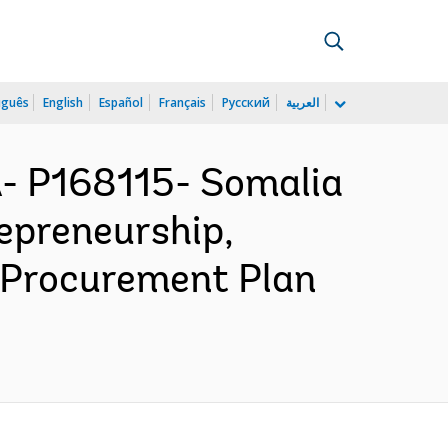
uguês
English
Español
Français
Русский
العربية
 P168115- Somalia
epreneurship,
- Procurement Plan