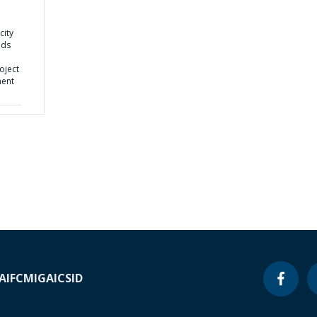
city
ods
roject
ment
A
IFC
MIGA
ICSID