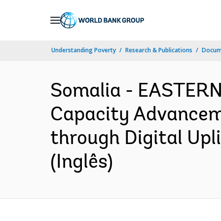
Skip
to
Main
Understanding Poverty
Research & Publications
Docume
Navigation
Somalia - EASTER
Capacity Advanceme
through Digital Upl
(Inglês)