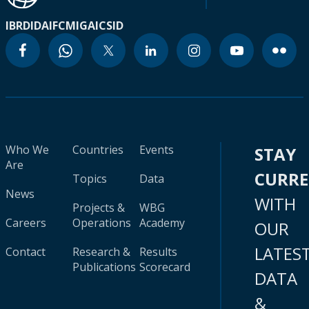
IBRD
IDA
IFC
MIGA
ICSID
Who We
Countries
Events
STAY
Are
CURR
Topics
Data
News
WITH
Projects &
WBG
Careers
Operations
Academy
OUR
LATES
Contact
Research &
Results
Publications
Scorecard
DATA
&