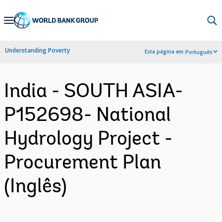
Skip
to
Main
Understanding Poverty
Esta página em:
Português
Navigation
India - SOUTH ASIA-
P152698- National
Hydrology Project -
Procurement Plan
(Inglês)