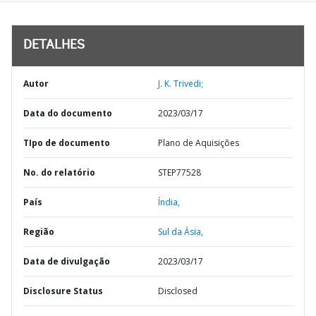
DETALHES
Autor
J. K. Trivedi;
Data do documento
2023/03/17
TIpo de documento
Plano de Aquisições
No. do relatório
STEP77528
País
Índia,
Região
Sul da Ásia,
Data de divulgação
2023/03/17
Disclosure Status
Disclosed