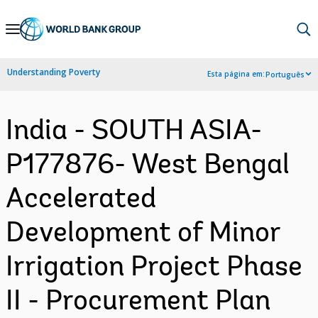
Skip
to
Main
Understanding Poverty
Esta página em:
Português
Navigation
India - SOUTH ASIA-
P177876- West Bengal
Accelerated
Development of Minor
Irrigation Project Phase
II - Procurement Plan