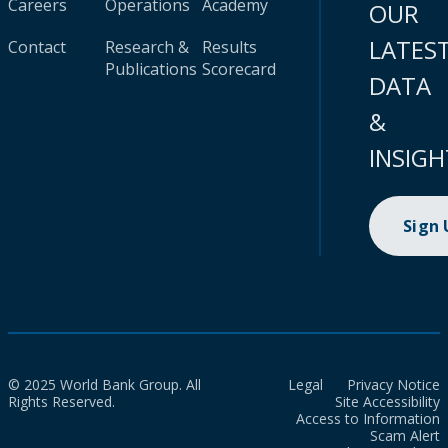
Careers
Operations
Academy
OUR
LATES
Contact
Research &
Results
Publications
Scorecard
DATA
&
INSIGH
Sign
© 2025 World Bank Group. All
Legal
Privacy Notice
Rights Reserved.
Site Accessibility
Access to Information
Scam Alert