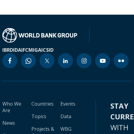
IBRD
IDA
IFC
MIGA
ICSID
Who We
Countries
Events
STAY
Are
CURR
Topics
Data
News
WITH
Projects &
WBG