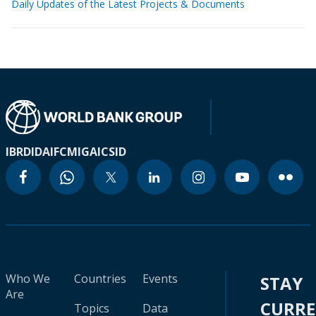
Daily Updates of the Latest Projects & Documents
IBRD
IDA
IFC
MIGA
ICSID
Who We
Countries
Events
STAY
Are
CURR
Topics
Data