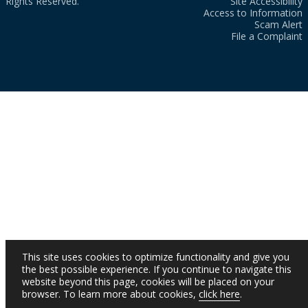
Rights Reserved.
Site Accessibility
Access to Information
Scam Alert
File a Complaint
This site uses cookies to optimize functionality and give you
the best possible experience. If you continue to navigate this
website beyond this page, cookies will be placed on your
browser. To learn more about cookies,
click here
.