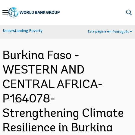
Skip
to
Main
Understanding Poverty
Esta página em:
Português
Navigation
Burkina Faso -
WESTERN AND
CENTRAL AFRICA-
P164078-
Strengthening Climate
Resilience in Burkina