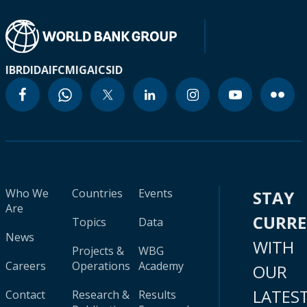
IBRD
IDA
IFC
MIGA
ICSID
Who We
Countries
Events
STAY
Are
CURR
Topics
Data
News
WITH
Projects &
WBG
Careers
Operations
Academy
OUR
LATES
Contact
Research &
Results