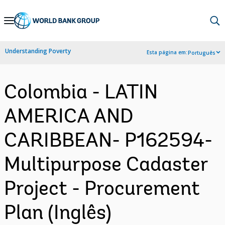
Skip
to
Main
Understanding Poverty
Esta página em:
Português
Navigation
Colombia - LATIN
AMERICA AND
CARIBBEAN- P162594-
Multipurpose Cadaster
Project - Procurement
Plan (Inglês)