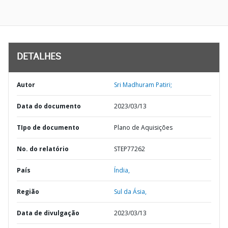
DETALHES
Autor
Sri Madhuram Patiri;
Data do documento
2023/03/13
TIpo de documento
Plano de Aquisições
No. do relatório
STEP77262
País
Índia,
Região
Sul da Ásia,
Data de divulgação
2023/03/13