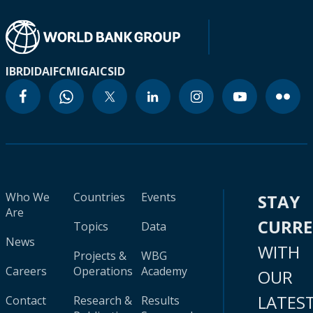
IBRD
IDA
IFC
MIGA
ICSID
Who We
Countries
Events
STAY
Are
CURR
Topics
Data
News
WITH
Projects &
WBG
Careers
Operations
Academy
OUR
LATES
Contact
Research &
Results