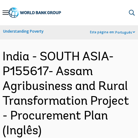
Skip
to
Main
Understanding Poverty
Esta página em:
Português
Navigation
India - SOUTH ASIA-
P155617- Assam
Agribusiness and Rural
Transformation Project
- Procurement Plan
(Inglês)