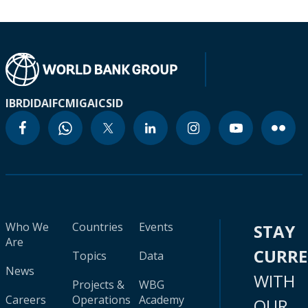
IBRD
IDA
IFC
MIGA
ICSID
Who We
Countries
Events
STAY
Are
CURR
Topics
Data
News
WITH
Projects &
WBG
Careers
Operations
Academy
OUR