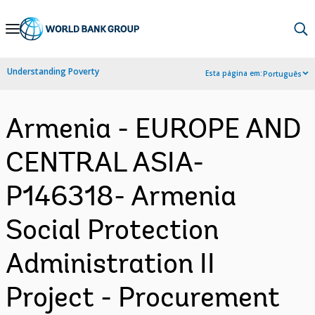
Skip
to
Main
Understanding Poverty
Esta página em:
Português
Navigation
Armenia - EUROPE AND
CENTRAL ASIA-
P146318- Armenia
Social Protection
Administration II
Project - Procurement