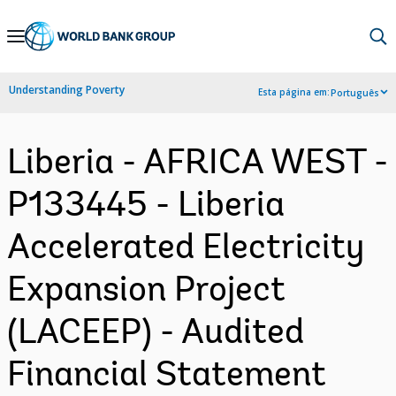
Skip
to
Main
Understanding Poverty
Esta página em:
Português
Navigation
Liberia - AFRICA WEST -
P133445 - Liberia
Accelerated Electricity
Expansion Project
(LACEEP) - Audited
Financial Statement