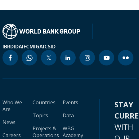
IBRD
IDA
IFC
MIGA
ICSID
Who We
Countries
Events
STAY
Are
CURR
Topics
Data
News
WITH
Projects &
WBG
Careers
Operations
Academy
OUR