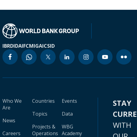
IBRD
IDA
IFC
MIGA
ICSID
Who We
Countries
Events
STAY
Are
CURR
Topics
Data
News
WITH
Projects &
WBG
Careers
Operations
Academy
OUR