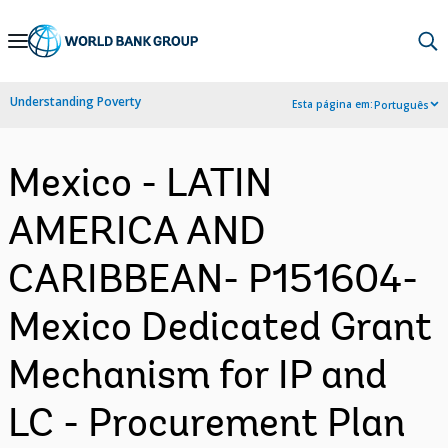
Skip
to
Main
Understanding Poverty
Esta página em:
Português
Navigation
Mexico - LATIN
AMERICA AND
CARIBBEAN- P151604-
Mexico Dedicated Grant
Mechanism for IP and
LC - Procurement Plan