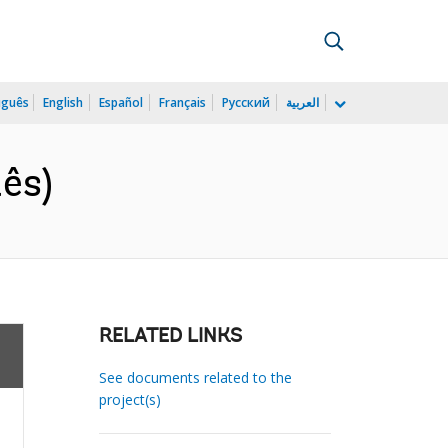
uguês
English
Español
Français
Русский
العربية
ês)
RELATED LINKS
See documents related to the
project(s)