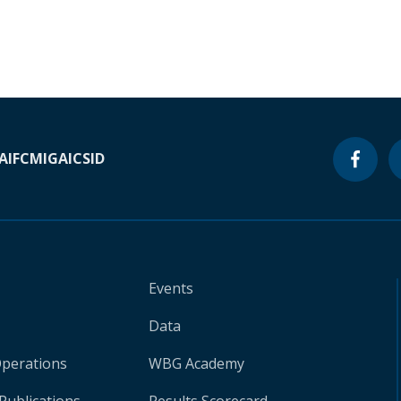
A
IFC
MIGA
ICSID
Events
Data
Operations
WBG Academy