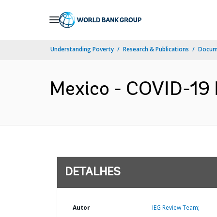
Skip
to
Main
Understanding Poverty
Research & Publications
Docume
Navigation
Mexico - COVID-19 F
DETALHES
Autor
IEG Review Team;