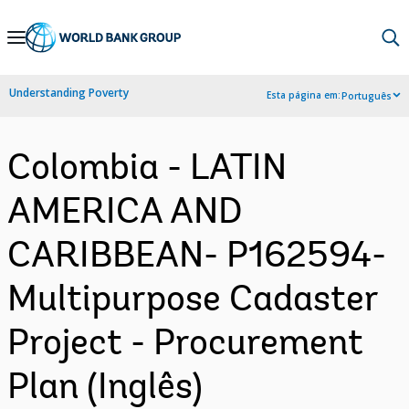
Skip
to
Main
Understanding Poverty
Esta página em:
Português
Navigation
Colombia - LATIN
AMERICA AND
CARIBBEAN- P162594-
Multipurpose Cadaster
Project - Procurement
Plan (Inglês)