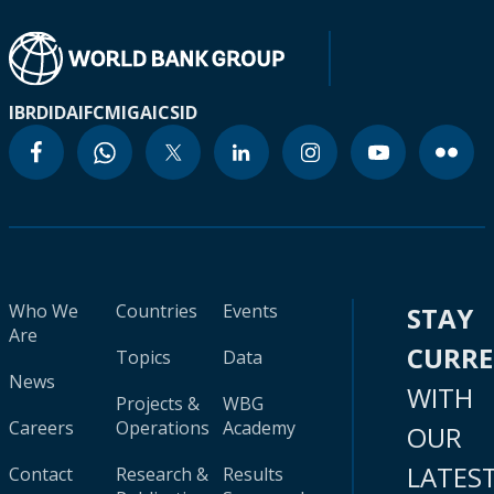
IBRD
IDA
IFC
MIGA
ICSID
Who We
Countries
Events
STAY
Are
CURR
Topics
Data
News
WITH
Projects &
WBG
Careers
Operations
Academy
OUR
LATES
Contact
Research &
Results