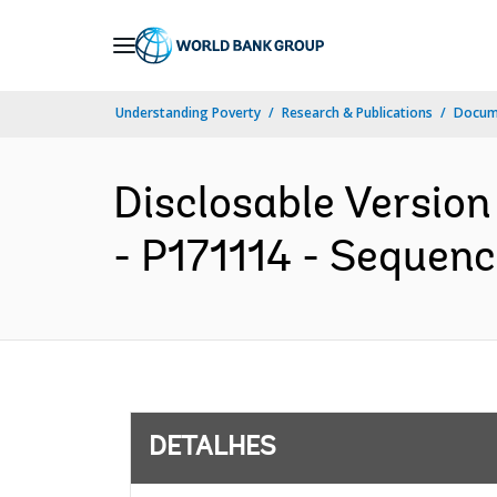
Skip
to
Main
Understanding Poverty
Research & Publications
Docume
Navigation
Disclosable Version
- P171114 - Sequence
DETALHES