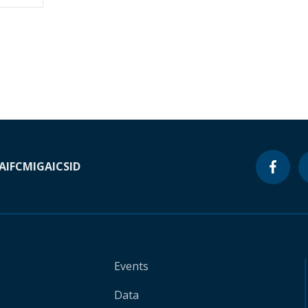
A
IFC
MIGA
ICSID
Events
Data