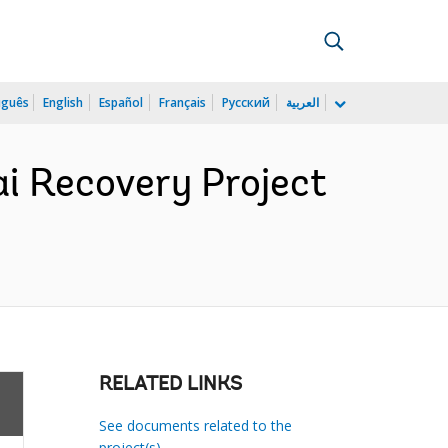
uguês
English
Español
Français
Русский
العربية
ai Recovery Project
RELATED LINKS
See documents related to the
project(s)