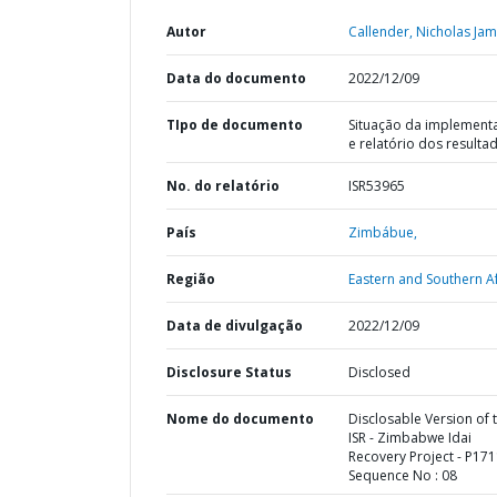
Autor
Callender, Nicholas Jam
Data do documento
2022/12/09
TIpo de documento
Situação da implement
e relatório dos resulta
No. do relatório
ISR53965
País
Zimbábue,
Região
Eastern and Southern Af
Data de divulgação
2022/12/09
Disclosure Status
Disclosed
Nome do documento
Disclosable Version of 
ISR - Zimbabwe Idai
Recovery Project - P171
Sequence No : 08