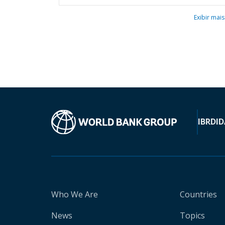
Exibir mais
IBRD
ID
Who We Are
Countries
News
Topics