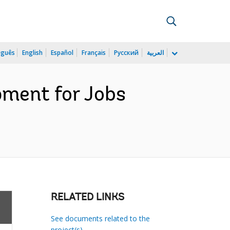
uguês
English
Español
Français
Русский
العربية
pment for Jobs
RELATED LINKS
See documents related to the
project(s)