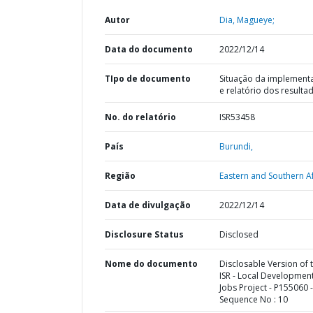
Autor
Dia, Magueye;
Data do documento
2022/12/14
TIpo de documento
Situação da implement
e relatório dos resulta
No. do relatório
ISR53458
País
Burundi,
Região
Eastern and Southern Af
Data de divulgação
2022/12/14
Disclosure Status
Disclosed
Nome do documento
Disclosable Version of 
ISR - Local Development
Jobs Project - P155060 -
Sequence No : 10