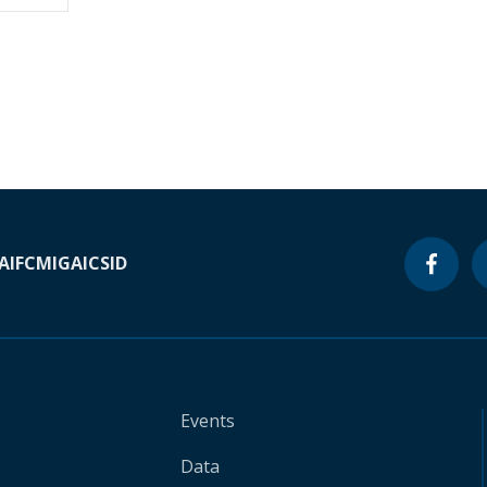
A
IFC
MIGA
ICSID
Events
Data