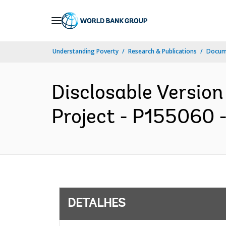
Skip
to
Main
Understanding Poverty
Research & Publications
Docume
Navigation
Disclosable Version
Project - P155060 -
DETALHES