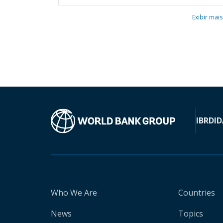
Exibir mais
IBRD
ID
Who We Are
Countries
News
Topics