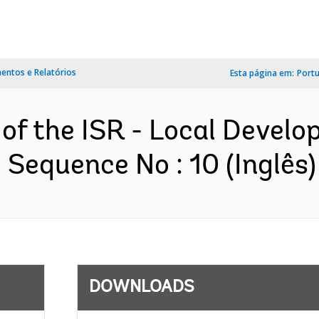
ntos e Relatórios
Esta página em:
Port
 of the ISR - Local Develo
 Sequence No : 10 (Inglês)
DOWNLOADS