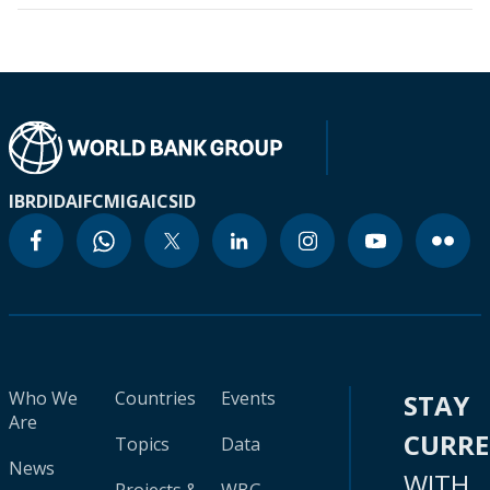
IBRD
IDA
IFC
MIGA
ICSID
Who We
Countries
Events
STAY
Are
CURR
Topics
Data
News
WITH