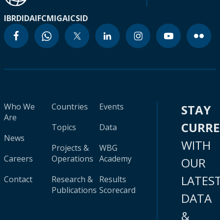
IBRD
IDA
IFC
MIGA
ICSID
Who We
Countries
Events
STAY
Are
CURR
Topics
Data
News
WITH
Projects &
WBG
Careers
Operations
Academy
OUR
LATES
Contact
Research &
Results
Publications
Scorecard
DATA
&