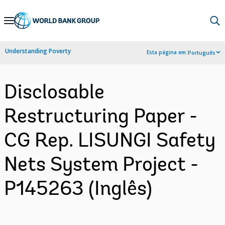
Skip
to
Main
Understanding Poverty
Esta página em:
Português
Navigation
Disclosable
Restructuring Paper -
CG Rep. LISUNGI Safety
Nets System Project -
P145263 (Inglês)