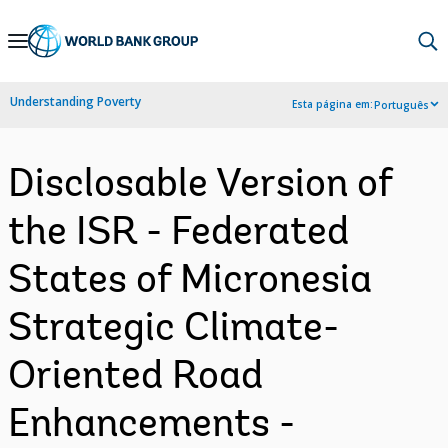
Skip
to
Main
Understanding Poverty
Esta página em:
Português
Navigation
Disclosable Version of
the ISR - Federated
States of Micronesia
Strategic Climate-
Oriented Road
Enhancements -