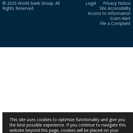
© 2025 World Bank Group. All
Legal
Privacy Notice
Rights Reserved.
Site Accessibility
Access to Information
Scam Alert
File a Complaint
This site uses cookies to optimize functionality and give you
the best possible experience. If you continue to navigate this
website beyond this page, cookies will be placed on your