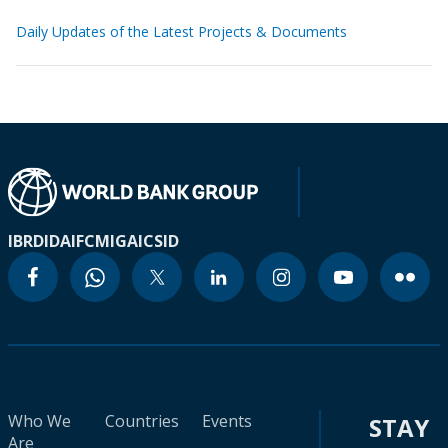
Daily Updates of the Latest Projects & Documents
IBRD
IDA
IFC
MIGA
ICSID
Who We
Countries
Events
STAY
Are