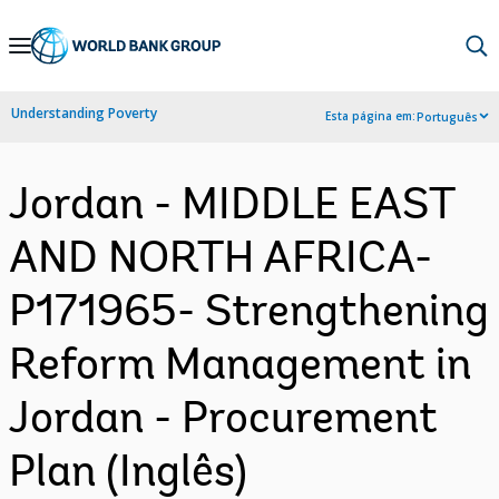
Skip
to
Main
Understanding Poverty
Esta página em:
Português
Navigation
Jordan - MIDDLE EAST
AND NORTH AFRICA-
P171965- Strengthening
Reform Management in
Jordan - Procurement
Plan (Inglês)