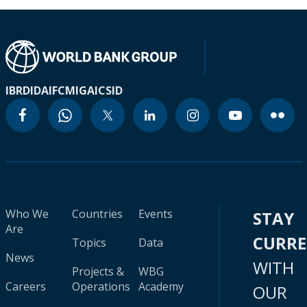
IBRD
IDA
IFC
MIGA
ICSID
Who We
Countries
Events
STAY
Are
CURR
Topics
Data
News
WITH
Projects &
WBG
Careers
Operations
Academy
OUR