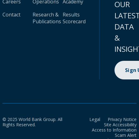
Careers
Operations
Academy
OUR
LATES
Contact
Research &
Results
Publications
Scorecard
DATA
&
INSIGH
Sign
© 2025 World Bank Group. All
Legal
Privacy Notice
Rights Reserved.
Site Accessibility
Access to Information
Scam Alert