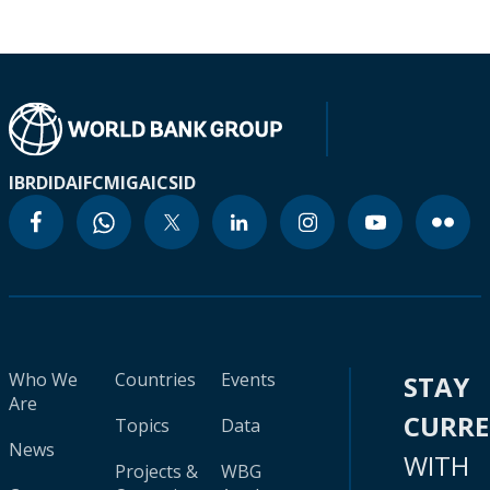
IBRD
IDA
IFC
MIGA
ICSID
Who We
Countries
Events
STAY
Are
CURR
Topics
Data
News
WITH
Projects &
WBG