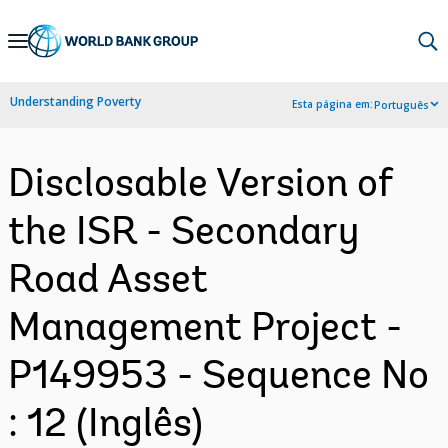
Skip
to
Main
Understanding Poverty
Esta página em:
Português
Navigation
Disclosable Version of
the ISR - Secondary
Road Asset
Management Project -
P149953 - Sequence No
: 12 (Inglês)