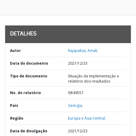
DETALHES
Autor
Rajapaksa, Amali;
Data do documento
2021/12/23
TIpo de documento
Situação da implementação e
relatório dos resultados
No. do relatório
ISR49557
País
Geórgia,
Região
Europa e Ásia Central,
Data de divulgação
2021/12/23