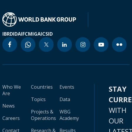
IBRD
IDA
IFC
MIGA
ICSID
Who We
Countries
Events
STAY
Are
CURR
Topics
Data
News
WITH
Projects &
WBG
Careers
Operations
Academy
OUR
LATES
Contact
Research &
Results