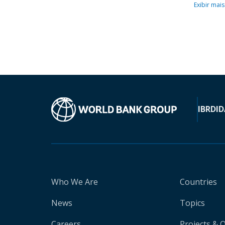
Exibir mais
IBRD
ID
Who We Are
Countries
News
Topics
Careers
Projects & 