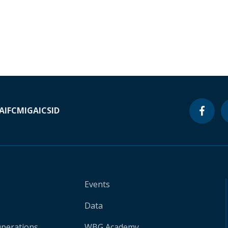
A
IFC
MIGA
ICSID
Events
Data
Operations
WBG Academy