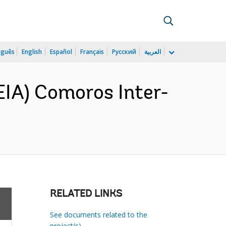
uguês
English
Español
Français
Русский
العربية
IA) Comoros Inter-
RELATED LINKS
See documents related to the
project(s)