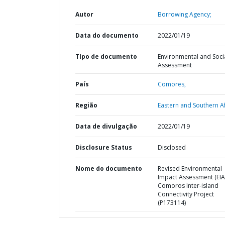
Autor
Borrowing Agency;
Data do documento
2022/01/19
TIpo de documento
Environmental and Soci
Assessment
País
Comores,
Região
Eastern and Southern Af
Data de divulgação
2022/01/19
Disclosure Status
Disclosed
Nome do documento
Revised Environmental
Impact Assessment (EIA
Comoros Inter-island
Connectivity Project
(P173114)