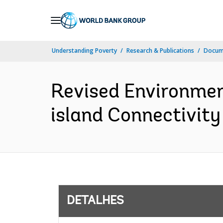
Skip
to
Main
Understanding Poverty
Research & Publications
Docume
Navigation
Revised Environmen
island Connectivity 
DETALHES