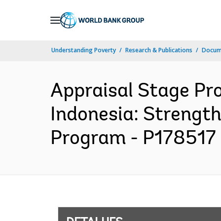
Skip
to
Main
Understanding Poverty
Research & Publications
Docume
Navigation
Appraisal Stage Pr
Indonesia: Strengt
Program - P178517 (