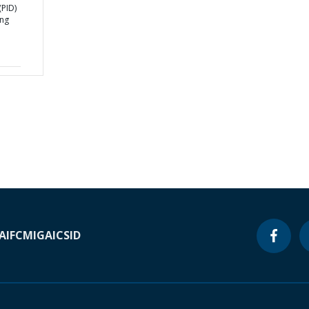
PID)
ing
A
IFC
MIGA
ICSID