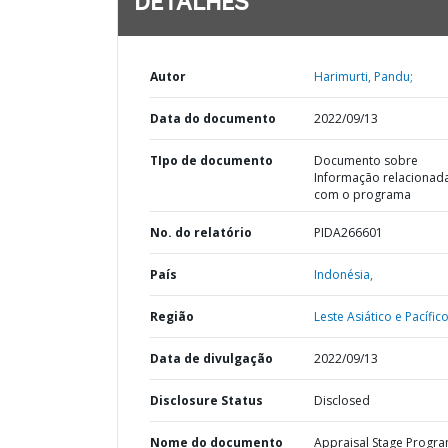
DETALHES
Autor
Harimurti, Pandu;
Data do documento
2022/09/13
TIpo de documento
Documento sobre
Informação relacionad
com o programa
No. do relatório
PIDA266601
País
Indonésia,
Região
Leste Asiático e Pacífico
Data de divulgação
2022/09/13
Disclosure Status
Disclosed
Nome do documento
Appraisal Stage Progr