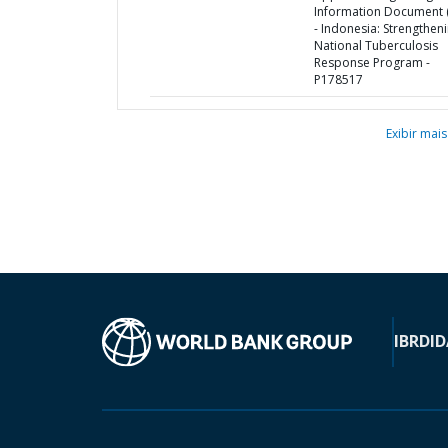
Information Document (
- Indonesia: Strengthen
National Tuberculosis
Response Program -
P178517
Exibir mais
IBRD
ID