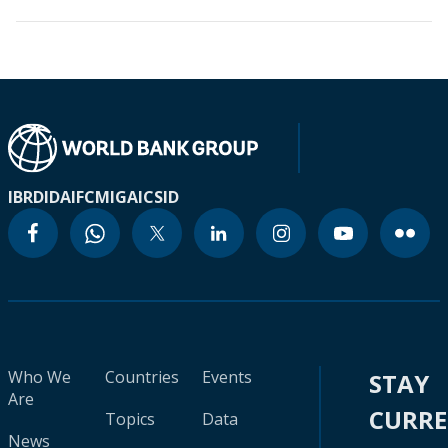
IBRD
IDA
IFC
MIGA
ICSID
Who We
Countries
Events
STAY
Are
CURR
Topics
Data
News