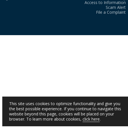
Access to Information
Scam Alert
File a Complaint
This site uses cookies to optimize functionality and give you
the best possible experience. If you continue to navigate this
website beyond this page, cookies will be placed on your
browser. To learn more about cookies,
click here
.