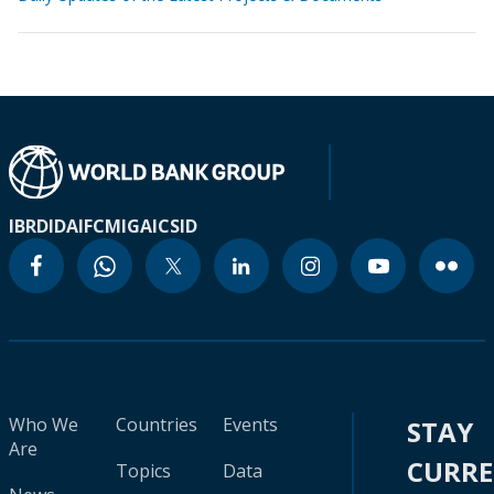
IBRD
IDA
IFC
MIGA
ICSID
Who We
Countries
Events
STAY
Are
CURR
Topics
Data