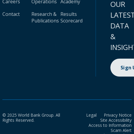
Careers
Operations
Academy
OUR
LATES
Contact
Research &
Results
Publications
Scorecard
DATA
&
INSIGH
Sign
© 2025 World Bank Group. All
Legal
Privacy Notice
Rights Reserved.
Site Accessibility
Access to Information
Scam Alert