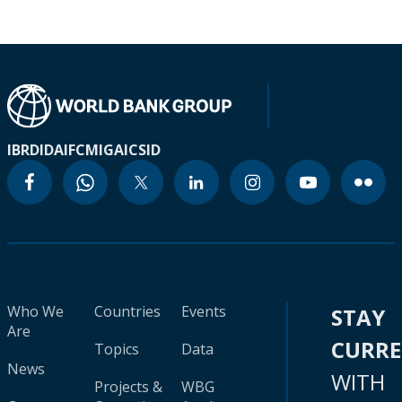
IBRD
IDA
IFC
MIGA
ICSID
Who We
Countries
Events
STAY
Are
CURR
Topics
Data
News
WITH
Projects &
WBG