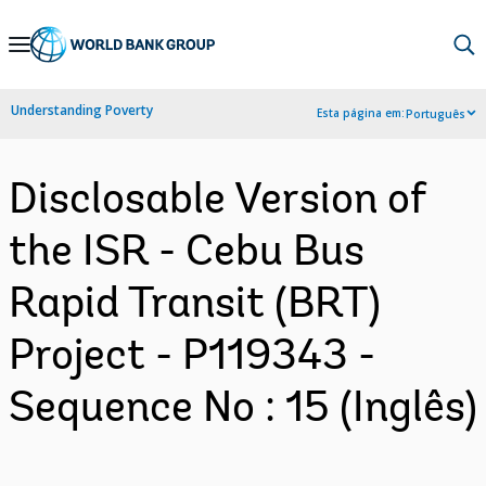
Skip
to
Main
Understanding Poverty
Esta página em:
Português
Navigation
Disclosable Version of
the ISR - Cebu Bus
Rapid Transit (BRT)
Project - P119343 -
Sequence No : 15 (Inglês)