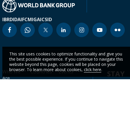
IBRD
IDA
IFC
MIGA
ICSID
This site uses cookies to optimize functionality and give you
the best possible experience. If you continue to navigate this
website beyond this page, cookies will be placed on your
browser. To learn more about cookies,
click here
.
Who We
Countries
Events
STAY
Are
CURR
Topics
Data
News
WITH
Projects &
WBG
Careers
Operations
Academy
OUR
LATES
Contact
Research &
Results
Publications
Scorecard
DATA