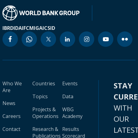
IBRD
IDA
IFC
MIGA
ICSID
Who We
Countries
Events
STAY
Are
CURR
Topics
Data
News
WITH
Projects &
WBG
Careers
Operations
Academy
OUR
LATES
Contact
Research &
Results
Publications
Scorecard