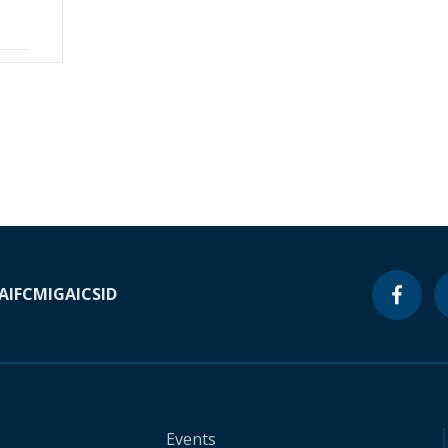
A
IFC
MIGA
ICSID
Events