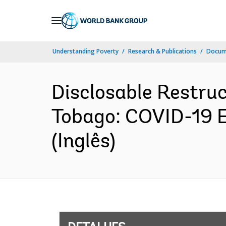
Skip
to
Main
Understanding Poverty
Research & Publications
Docume
Navigation
Disclosable Restruc
Tobago: COVID-19
(Inglês)