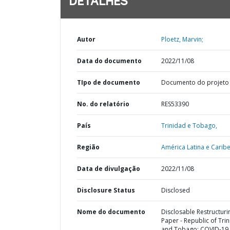
DETALHES
Autor
Ploetz, Marvin;
Data do documento
2022/11/08
TIpo de documento
Documento do projeto
No. do relatório
RES53390
País
Trinidad e Tobago,
Região
América Latina e Caribe
Data de divulgação
2022/11/08
Disclosure Status
Disclosed
Nome do documento
Disclosable Restructuri
Paper - Republic of Tri
and Tobago: COVID-19