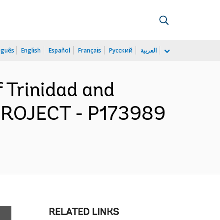
uguês
English
Español
Français
Русский
العربية
f Trinidad and
ROJECT - P173989
RELATED LINKS