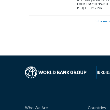
EMERGENCY RESPONSE
PROJECT - P173989
Exibir mais
IBRD
ID
Who We Are
Countries