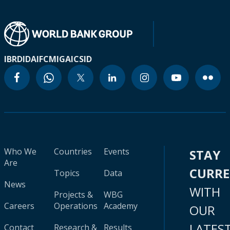
IBRD
IDA
IFC
MIGA
ICSID
Who We
Countries
Events
STAY
Are
CURR
Topics
Data
News
WITH
Projects &
WBG
Careers
Operations
Academy
OUR
LATES
Contact
Research &
Results