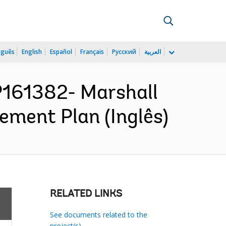
uguês
English
Español
Français
Русский
العربية
P161382- Marshall
ement Plan (Inglês)
RELATED LINKS
See documents related to the
project(s)