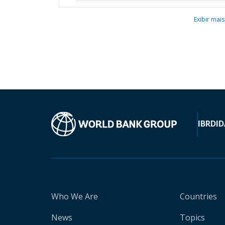
Exibir mais
IBRD
ID
Who We Are
Countries
News
Topics