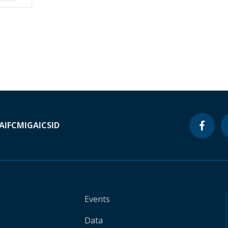
A
IFC
MIGA
ICSID
Events
Data