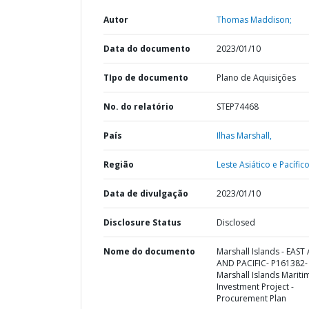
Autor
Thomas Maddison;
Data do documento
2023/01/10
TIpo de documento
Plano de Aquisições
No. do relatório
STEP74468
País
Ilhas Marshall,
Região
Leste Asiático e Pacífico
Data de divulgação
2023/01/10
Disclosure Status
Disclosed
Nome do documento
Marshall Islands - EAST 
AND PACIFIC- P161382-
Marshall Islands Mariti
Investment Project -
Procurement Plan