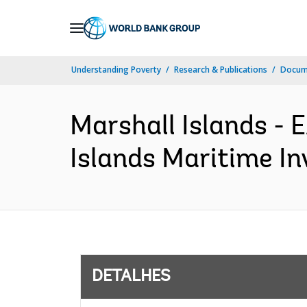
Skip
to
Main
Understanding Poverty
Research & Publications
Docume
Navigation
Marshall Islands -
Islands Maritime In
DETALHES