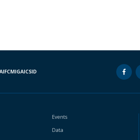
A
IFC
MIGA
ICSID
Events
Data