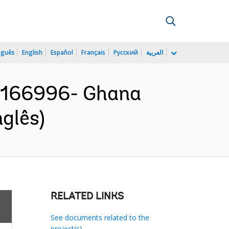
uguês
English
Español
Français
Русский
العربية
166996- Ghana
nglês)
RELATED LINKS
See documents related to the
project(s)