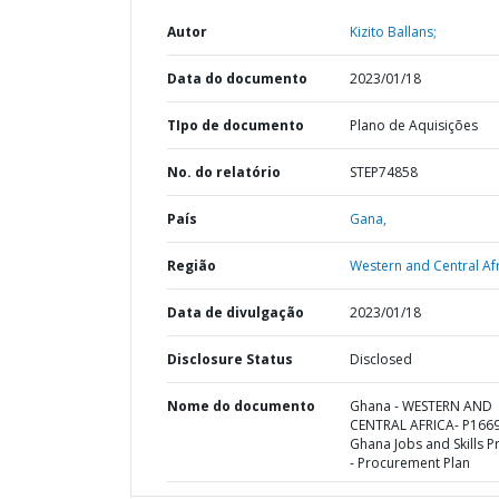
Autor
Kizito Ballans;
Data do documento
2023/01/18
TIpo de documento
Plano de Aquisições
No. do relatório
STEP74858
País
Gana,
Região
Western and Central Afr
Data de divulgação
2023/01/18
Disclosure Status
Disclosed
Nome do documento
Ghana - WESTERN AND
CENTRAL AFRICA- P166
Ghana Jobs and Skills P
- Procurement Plan