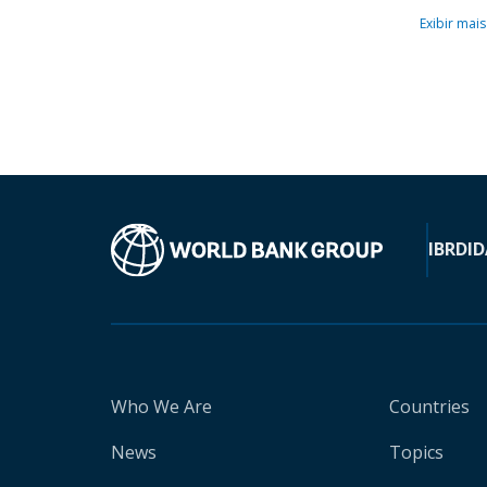
Exibir mais
IBRD
ID
Who We Are
Countries
News
Topics