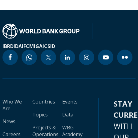
IBRD
IDA
IFC
MIGA
ICSID
Who We
Countries
Events
STAY
Are
CURR
Topics
Data
News
WITH
Projects &
WBG
Careers
Operations
Academy
OUR