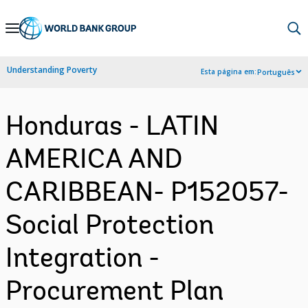
Skip
to
Main
Understanding Poverty
Esta página em:
Português
Navigation
Honduras - LATIN
AMERICA AND
CARIBBEAN- P152057-
Social Protection
Integration -
Procurement Plan