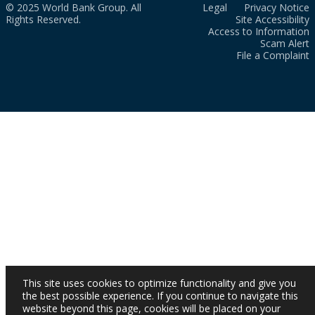
© 2025 World Bank Group. All
Legal
Privacy Notice
Rights Reserved.
Site Accessibility
Access to Information
Scam Alert
File a Complaint
This site uses cookies to optimize functionality and give you
the best possible experience. If you continue to navigate this
website beyond this page, cookies will be placed on your