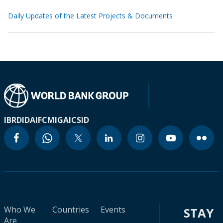
Daily Updates of the Latest Projects & Documents
IBRD
IDA
IFC
MIGA
ICSID
Who We
Countries
Events
STAY
Are