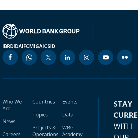
IBRD
IDA
IFC
MIGA
ICSID
Who We
Countries
Events
STAY
Are
CURR
Topics
Data
News
WITH
Projects &
WBG
Careers
Operations
Academy
OUR