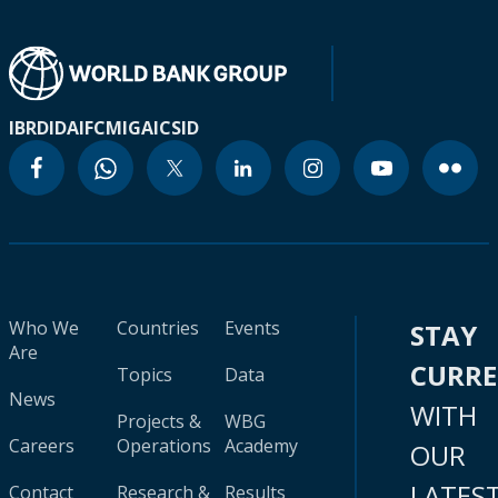
IBRD
IDA
IFC
MIGA
ICSID
Who We
Countries
Events
STAY
Are
CURR
Topics
Data
News
WITH
Projects &
WBG
Careers
Operations
Academy
OUR
LATES
Contact
Research &
Results