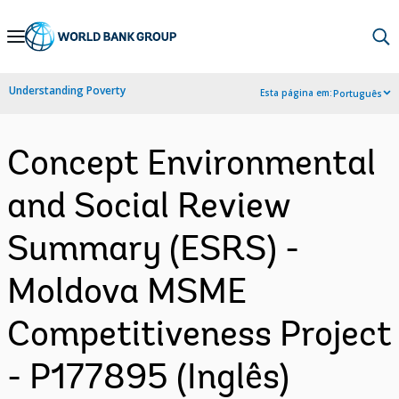
Skip
to
Main
Understanding Poverty
Esta página em:
Português
Navigation
Concept Environmental
and Social Review
Summary (ESRS) -
Moldova MSME
Competitiveness Project
- P177895 (Inglês)