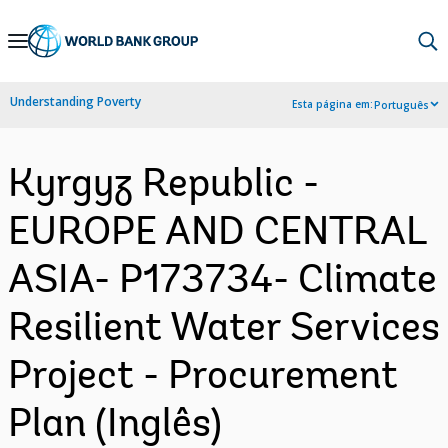
Skip
to
Main
Understanding Poverty
Esta página em:
Português
Navigation
Kyrgyz Republic -
EUROPE AND CENTRAL
ASIA- P173734- Climate
Resilient Water Services
Project - Procurement
Plan (Inglês)