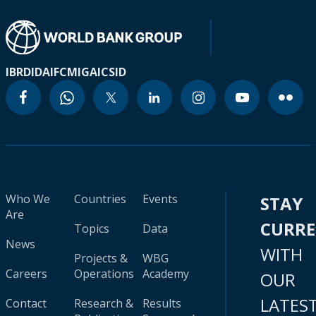
IBRD
IDA
IFC
MIGA
ICSID
Who We
Countries
Events
STAY
Are
CURR
Topics
Data
News
WITH
Projects &
WBG
Careers
Operations
Academy
OUR
LATES
Contact
Research &
Results