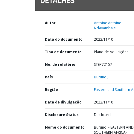
DETALHES
Autor
Antoine Antoine
Ndayambaje;
Data do documento
2022/11/10
TIpo de documento
Plano de Aquisições
No. do relatório
STEP72157
País
Burundi,
Região
Eastern and Southern Af
Data de divulgação
2022/11/10
Disclosure Status
Disclosed
Nome do documento
Burundi - EASTERN AND
SOUTHERN AFRICA-