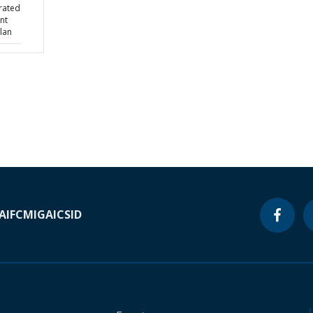
rated
nt
lan
A
IFC
MIGA
ICSID