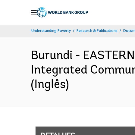
Skip
to
Main
Understanding Poverty
Research & Publications
Docume
Navigation
Burundi - EASTER
Integrated Communi
(Inglês)