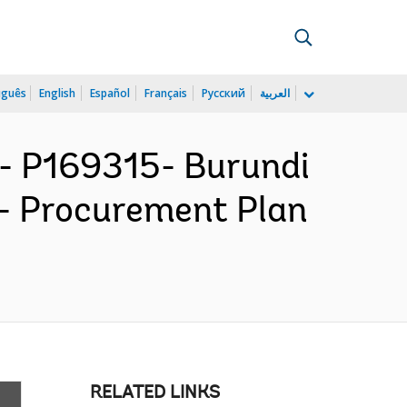
uguês
English
Español
Français
Русский
العربية
 P169315- Burundi
- Procurement Plan
RELATED LINKS