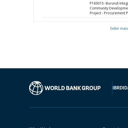
P169315- Burundi Integ
Community Developme
Project - Procurement P
Exibir mais
IBRD
ID