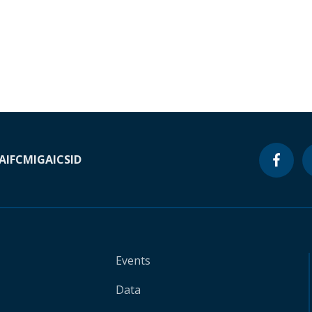
A
IFC
MIGA
ICSID
Events
Data