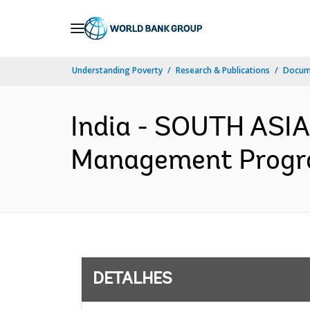
Skip
to
Main
Understanding Poverty
Research & Publications
Docume
Navigation
India - SOUTH ASIA
Management Program
DETALHES