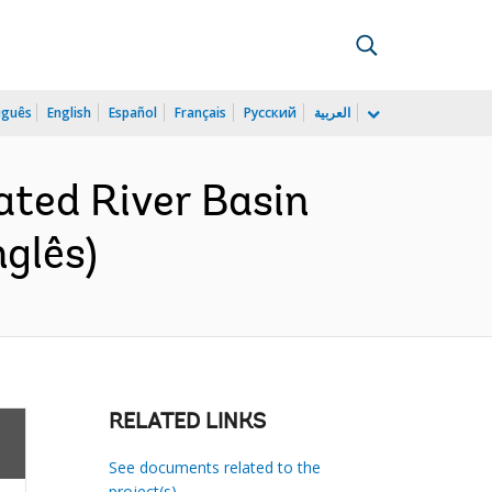
uguês
English
Español
Français
Русский
العربية
ted River Basin
glês)
RELATED LINKS
See documents related to the
project(s)