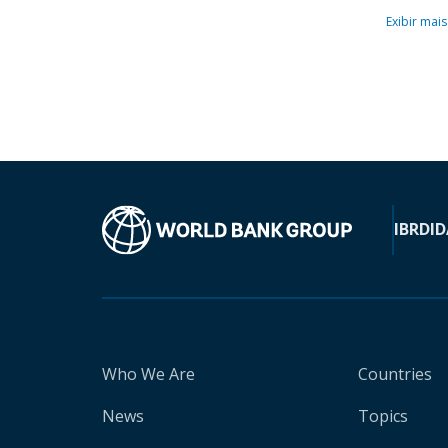
Exibir mais
IBRD
ID
Who We Are
Countries
News
Topics