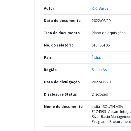
Autor
R.R. Baruah;
Data do documento
2022/06/20
TIpo de documento
Plano de Aquisições
No. do relatório
STEP66106
País
Índia,
Região
Sul da Ásia,
Data de divulgação
2022/06/20
Disclosure Status
Disclosed
Nome do documento
India - SOUTH ASIA-
P174593- Assam Integr
River Basin Managemen
Program - Procurement