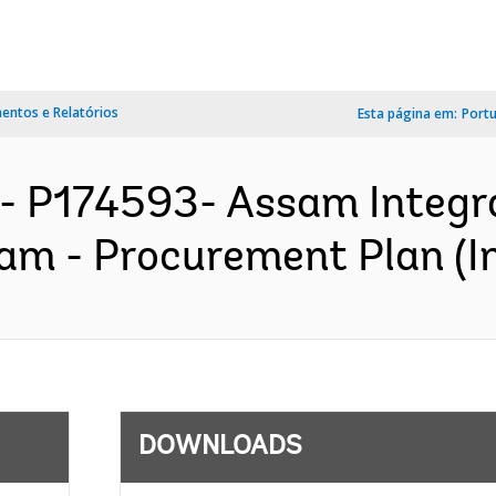
ntos e Relatórios
Esta página em:
Port
- P174593- Assam Integra
 - Procurement Plan (In
DOWNLOADS