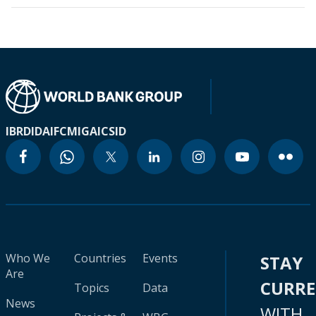
IBRD
IDA
IFC
MIGA
ICSID
Who We
Countries
Events
STAY
Are
CURR
Topics
Data
News
WITH