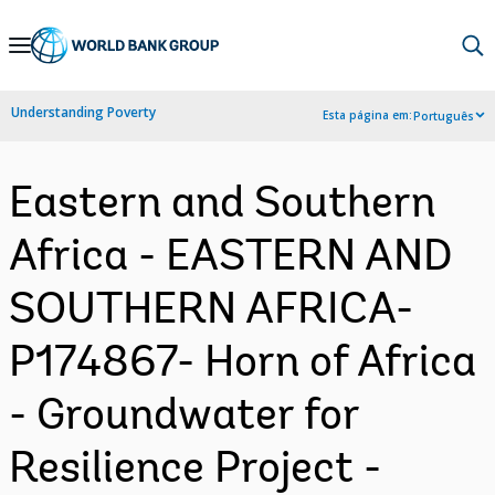
Skip
to
Main
Understanding Poverty
Esta página em:
Português
Navigation
Eastern and Southern
Africa - EASTERN AND
SOUTHERN AFRICA-
P174867- Horn of Africa
- Groundwater for
Resilience Project -