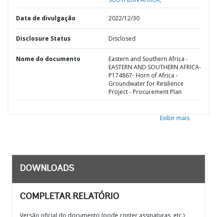
Data de divulgação
2022/12/30
Disclosure Status
Disclosed
Nome do documento
Eastern and Southern Africa -
EASTERN AND SOUTHERN AFRICA-
P174867- Horn of Africa -
Groundwater for Resilience
Project - Procurement Plan
Exibir mais
DOWNLOADS
COMPLETAR RELATÓRIO
Versão oficial do documento (pode conter assinaturas, etc.)