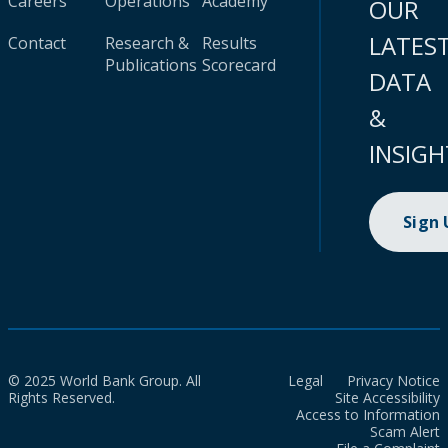
Careers
Operations
Academy
OUR
LATES
Contact
Research &
Results
Publications
Scorecard
DATA
&
INSIGH
Sign
© 2025 World Bank Group. All
Legal
Privacy Notice
Rights Reserved.
Site Accessibility
Access to Information
Scam Alert