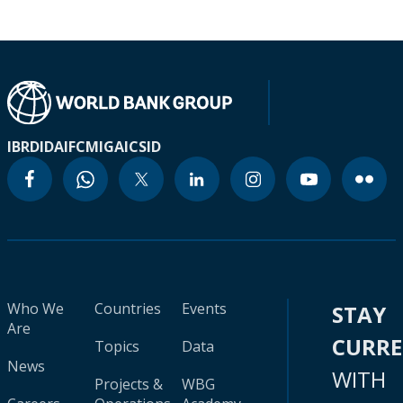
IBRD
IDA
IFC
MIGA
ICSID
Who We
Countries
Events
STAY
Are
CURR
Topics
Data
News
WITH
Projects &
WBG