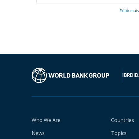
Exibir mais
IBRD
ID
Who We Are
Countries
News
Topics