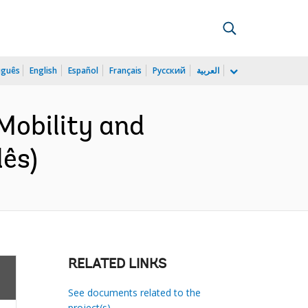
uguês
English
Español
Français
Русский
العربية
Mobility and
lês)
RELATED LINKS
See documents related to the
project(s)