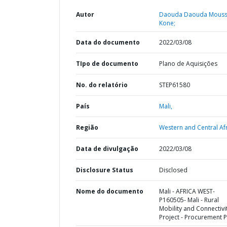
Autor
Daouda Daouda Mous
Kone;
Data do documento
2022/03/08
TIpo de documento
Plano de Aquisições
No. do relatório
STEP61580
País
Mali,
Região
Western and Central Afr
Data de divulgação
2022/03/08
Disclosure Status
Disclosed
Nome do documento
Mali - AFRICA WEST-
P160505- Mali - Rural
Mobility and Connectivi
Project - Procurement P