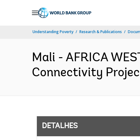
Skip
to
Main
Understanding Poverty
Research & Publications
Docume
Navigation
Mali - AFRICA WEST
Connectivity Projec
DETALHES