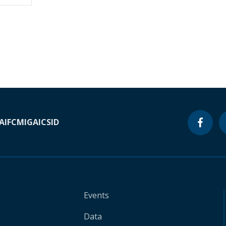
A
IFC
MIGA
ICSID
Events
Data