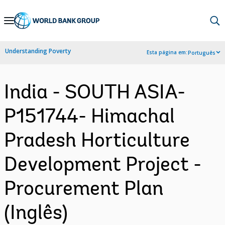
Skip
to
Main
Understanding Poverty
Esta página em:
Português
Navigation
India - SOUTH ASIA-
P151744- Himachal
Pradesh Horticulture
Development Project -
Procurement Plan
(Inglês)