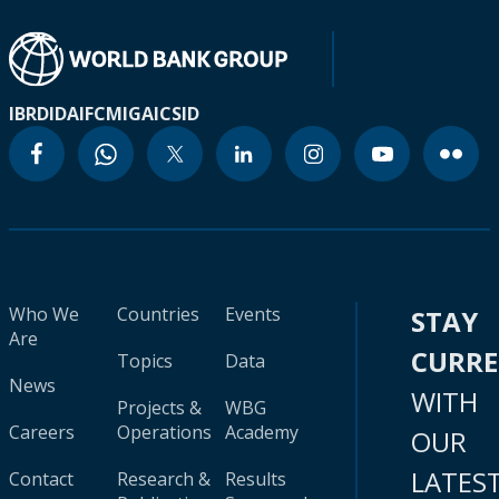
IBRD
IDA
IFC
MIGA
ICSID
Who We
Countries
Events
STAY
Are
CURR
Topics
Data
News
WITH
Projects &
WBG
Careers
Operations
Academy
OUR
LATES
Contact
Research &
Results