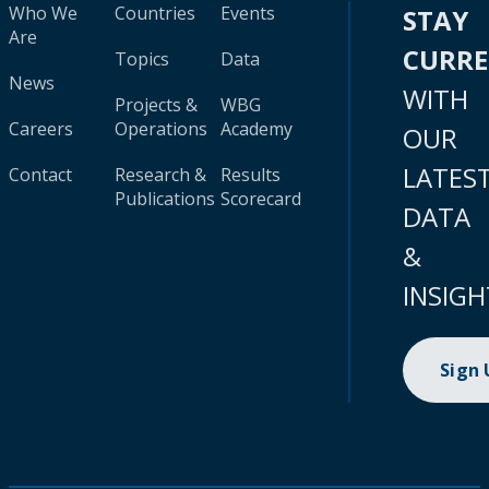
Who We
Countries
Events
STAY
Are
CURR
Topics
Data
News
WITH
Projects &
WBG
Careers
Operations
Academy
OUR
LATES
Contact
Research &
Results
Publications
Scorecard
DATA
&
INSIGH
Sign