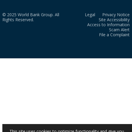
© 2025 World Bank Group. All
Legal
Privacy Notice
Rights Reserved.
Site Accessibility
Access to Information
Scam Alert
File a Complaint
This site uses cookies to optimize functionality and give you