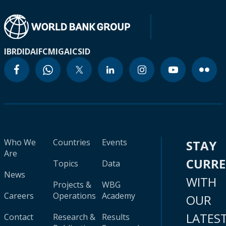
IBRD
IDA
IFC
MIGA
ICSID
Who We
Countries
Events
STAY
Are
CURR
Topics
Data
News
WITH
Projects &
WBG
Careers
Operations
Academy
OUR
LATES
Contact
Research &
Results