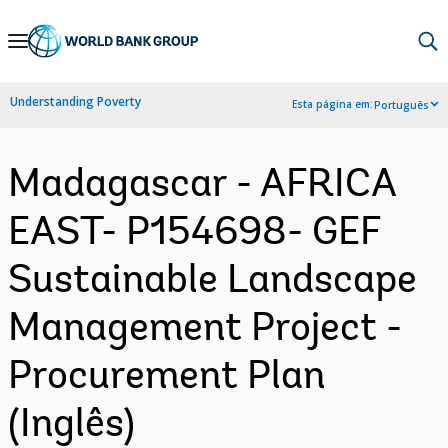
Skip
to
Main
Understanding Poverty
Esta página em:
Português
Navigation
Madagascar - AFRICA
EAST- P154698- GEF
Sustainable Landscape
Management Project -
Procurement Plan
(Inglês)