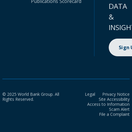
Publications
Scorecard
DATA
&
INSIGH
Sign
© 2025 World Bank Group. All
Legal
Privacy Notice
Rights Reserved.
Site Accessibility
Access to Information
Scam Alert
File a Complaint