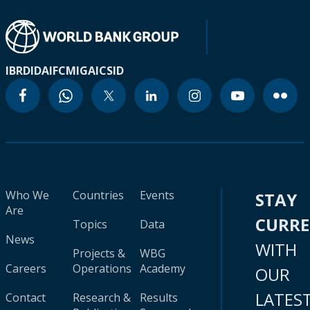
IBRD
IDA
IFC
MIGA
ICSID
Who We
Countries
Events
STAY
Are
CURR
Topics
Data
News
WITH
Projects &
WBG
Careers
Operations
Academy
OUR
LATES
Contact
Research &
Results