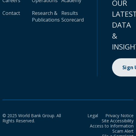
Careers
Operations
Academy
OUR
LATES
Contact
Research &
Results
Publications
Scorecard
DATA
&
INSIGH
Sign
© 2025 World Bank Group. All
Legal
Privacy Notice
Rights Reserved.
Site Accessibility
Access to Information
Scam Alert