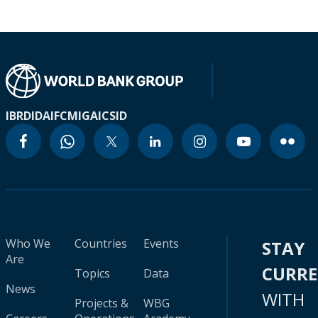
IBRD
IDA
IFC
MIGA
ICSID
Who We
Countries
Events
STAY
Are
CURR
Topics
Data
News
WITH
Projects &
WBG