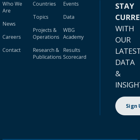
Who We
Countries
Events
STAY
Are
CURR
Topics
Data
News
WITH
Projects &
WBG
Careers
Operations
Academy
OUR
LATES
Contact
Research &
Results
Publications
Scorecard
DATA
&
INSIGH
Sign