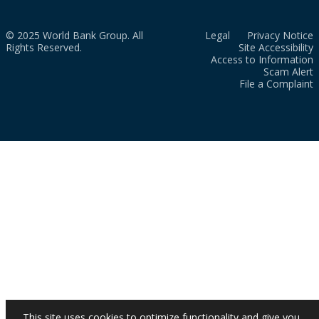
© 2025 World Bank Group. All
Legal
Privacy Notice
Rights Reserved.
Site Accessibility
Access to Information
Scam Alert
File a Complaint
This site uses cookies to optimize functionality and give you