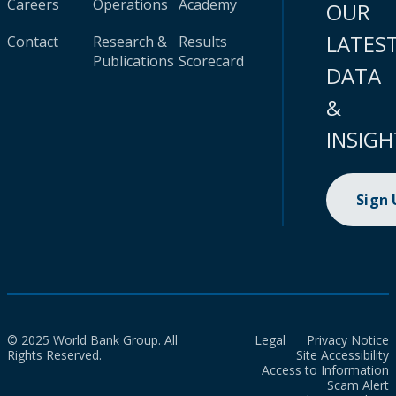
Careers
Operations
Academy
OUR
LATES
Contact
Research &
Results
Publications
Scorecard
DATA
&
INSIGH
Sign
© 2025 World Bank Group. All
Legal
Privacy Notice
Rights Reserved.
Site Accessibility
Access to Information
Scam Alert