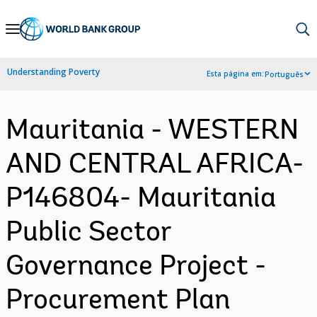
Skip
to
Main
Understanding Poverty
Esta página em:
Português
Navigation
Mauritania - WESTERN
AND CENTRAL AFRICA-
P146804- Mauritania
Public Sector
Governance Project -
Procurement Plan