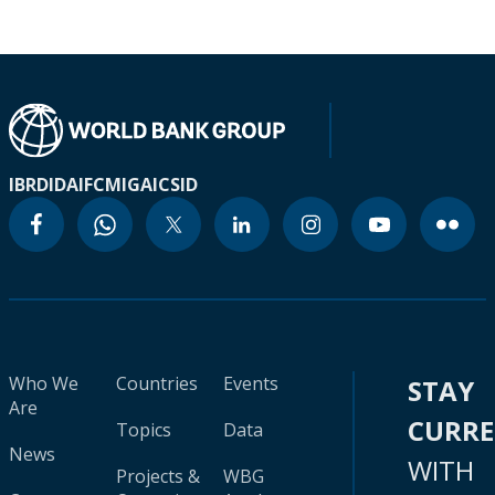
IBRD
IDA
IFC
MIGA
ICSID
Who We
Countries
Events
STAY
Are
CURR
Topics
Data
News
WITH
Projects &
WBG