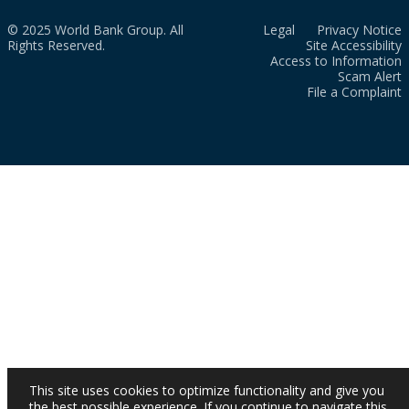
© 2025 World Bank Group. All
Legal
Privacy Notice
Rights Reserved.
Site Accessibility
Access to Information
Scam Alert
File a Complaint
This site uses cookies to optimize functionality and give you
the best possible experience. If you continue to navigate this