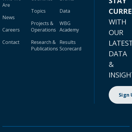
STAY
Are
CURR
Topics
Data
News
WITH
Projects &
WBG
Careers
Operations
Academy
OUR
LATES
Contact
Research &
Results
Publications
Scorecard
DATA
&
INSIGH
Sign