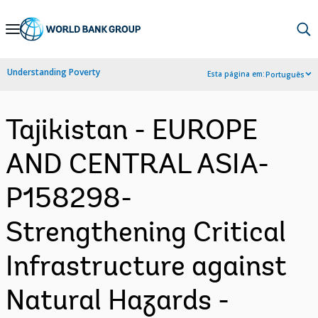
Skip
to
Main
Understanding Poverty
Esta página em:
Português
Navigation
Tajikistan - EUROPE
AND CENTRAL ASIA-
P158298-
Strengthening Critical
Infrastructure against
Natural Hazards -