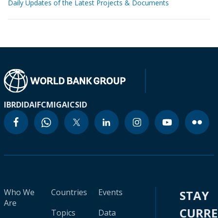
Daily Updates of the Latest Projects & Documents
IBRD
IDA
IFC
MIGA
ICSID
Who We
Countries
Events
STAY
Are
CURR
Topics
Data