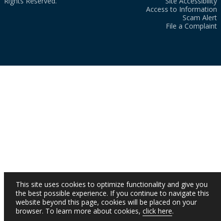
Rights Reserved.
Site Accessibility
Access to Information
Scam Alert
File a Complaint
This site uses cookies to optimize functionality and give you
the best possible experience. If you continue to navigate this
website beyond this page, cookies will be placed on your
browser. To learn more about cookies,
click here
.