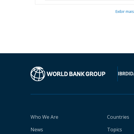
Exibir mais
IBRD
ID
Who We Are
Countries
News
Topics