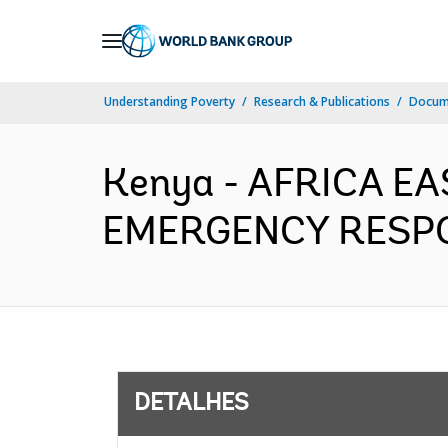
Skip
to
Main
Understanding Poverty
Research & Publications
Docume
Navigation
Kenya - AFRICA E
EMERGENCY RESPONS
DETALHES