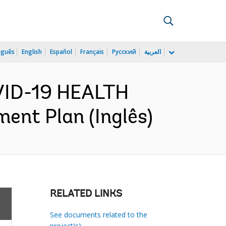
uguês
English
Español
Français
Русский
العربية
VID-19 HEALTH
t Plan (Inglês)
RELATED LINKS
See documents related to the
project(s)