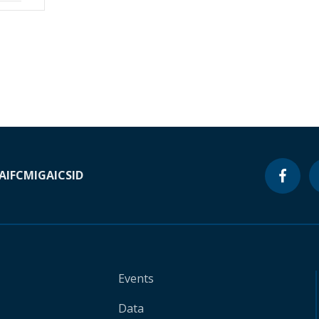
A
IFC
MIGA
ICSID
Events
Data