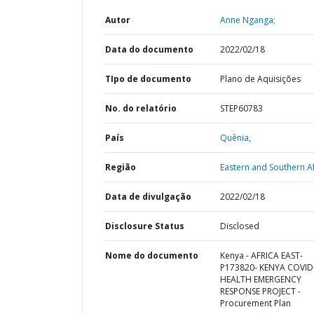
Autor
Anne Nganga;
Data do documento
2022/02/18
TIpo de documento
Plano de Aquisições
No. do relatório
STEP60783
País
Quênia,
Região
Eastern and Southern Af
Data de divulgação
2022/02/18
Disclosure Status
Disclosed
Nome do documento
Kenya - AFRICA EAST-
P173820- KENYA COVID
HEALTH EMERGENCY
RESPONSE PROJECT -
Procurement Plan