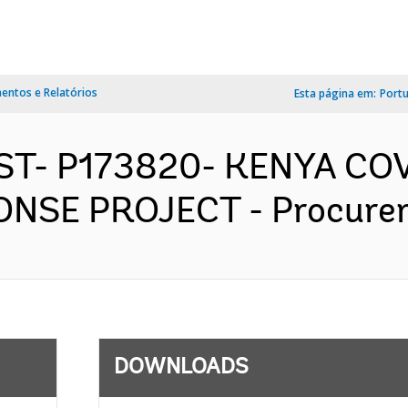
ntos e Relatórios
Esta página em:
Port
AST- P173820- KENYA CO
E PROJECT - Procuremen
DOWNLOADS